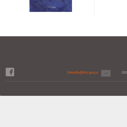
hhealth@hhc.gov.jo
00