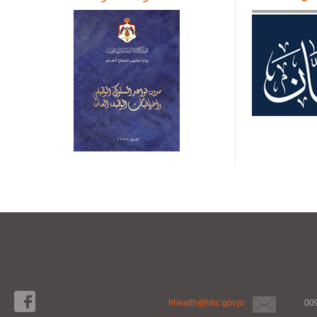
hhealth@hhc.gov.jo
00