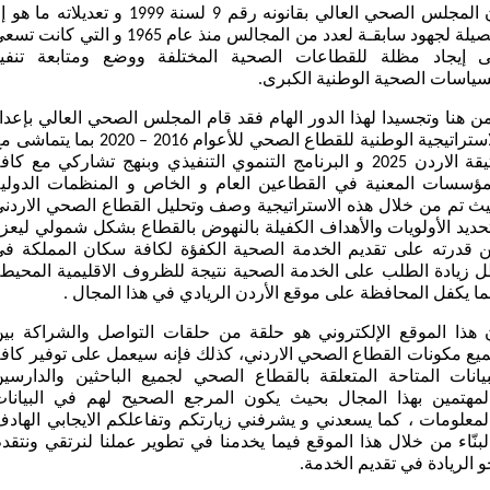
ان المجلس الصحي العالي بقانونه رقم 9 لسنة 1999 و تعديلاته ما هو
حصيلة لجهود سابقـة لعدد من المجالس منذ عام 1965 و التي كانت 
ى إيجاد مظلة للقطاعات الصحية المختلفة ووضع ومتابعة تنفيذ
سياسات الصحية الوطنية الكبرى.
ن هنا وتجسيدا لهذا الدور الهام فقد قام المجلس الصحي العالي بإعدا
الاستراتيجية الوطنية للقطاع الصحي للأعوام 2016 – 2020 بما يتما
وثيقة الاردن 2025 و البرنامج التنموي التنفيذي وبنهج تشاركي مع كاف
مؤسسات المعنية في القطاعين العام و الخاص و المنظمات الدولي
ث تم من خلال هذه الاستراتيجية وصف وتحليل القطاع الصحي الاردن
حديد الأولويات والأهداف الكفيلة بالنهوض بالقطاع بشكل شمولي ليعز
 قدرته على تقديم الخدمة الصحية الكفؤة لكافة سكان المملكة ف
 زيادة الطلب على الخدمة الصحية نتيجة للظروف الاقليمية المحيط
ما يكفل المحافظة على موقع الأردن الريادي في هذا المجال .
 هذا الموقع الإلكتروني هو حلقة من حلقات التواصل والشراكة بي
يع مكونات القطاع الصحي الاردني، كذلك فإنه سيعمل على توفير كاف
بيانات المتاحة المتعلقة بالقطاع الصحي لجميع الباحثين والدارسي
لمهتمين بهذا المجال بحيث يكون المرجع الصحيح لهم في البيانا
لمعلومات ، كما يسعدني و يشرفني زيارتكم وتفاعلكم الايجابي الهاد
لبنّاء من خلال هذا الموقع فيما يخدمنا في تطوير عملنا لنرتقي ونتقد
و الريادة في تقديم الخدمة.