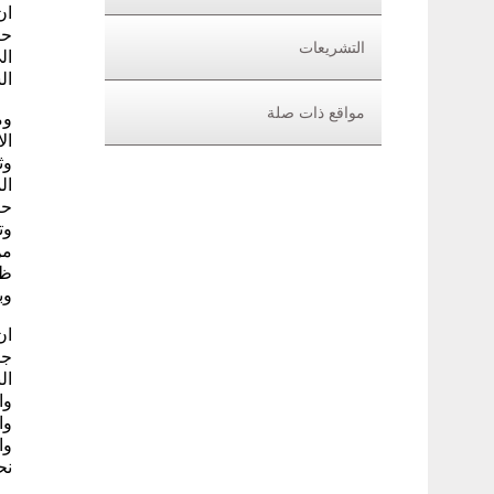
التشريعات
ال
ال
مواقع ذات صلة
وم
ال
حي
وت
من
ظل
وب
ان
جم
ال
وا
وا
وا
نح