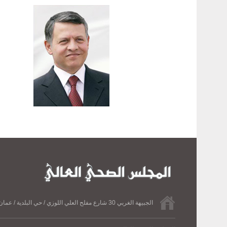
الجبيهة الغربي 30 شارع مفلح العلي اللوزي / حي البلدية / عمان