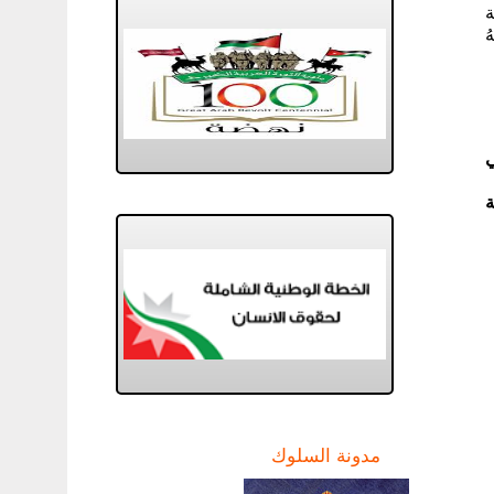
ة
ُ
ي
ة
مدونة السلوك