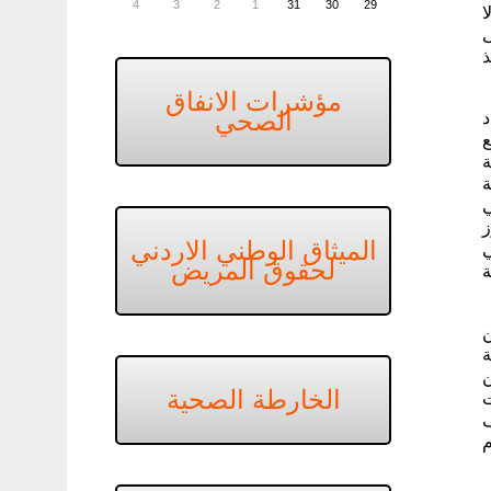
4
3
2
1
31
30
29
 إلا
تسعى
مؤشرات الانفاق
الصحي
د
شى مع
ة
ة
ي
ز
الميثاق الوطني الاردني
ي
لحقوق المريض
ة
ن
ة
ن
الخارطة الصحية
ت
ف
م