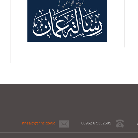
hhealth@hhc.gov.jo
00962 6 5332605