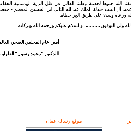
قنا الله جميعا لخدمة وطننا الغالي في ظل الراية الهاشمية الخفاق
ميد آل البيت جلالة الملك عبدالله الثاني ابن الحسين المعظم - حفظه
له ورعاه وسدَدَ على طريق العِزِ خطاه.
لله ولي التوفيق ،،،،،،،،،،، والسلام عليكم ورحمة الله وبركاته
أمين عام المجلس الصحي العال
االدكتور "محمد رسول" الطراون
ني
موقع رسالة عمان