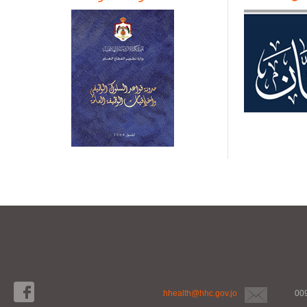
hhealth@hhc.gov.jo
00