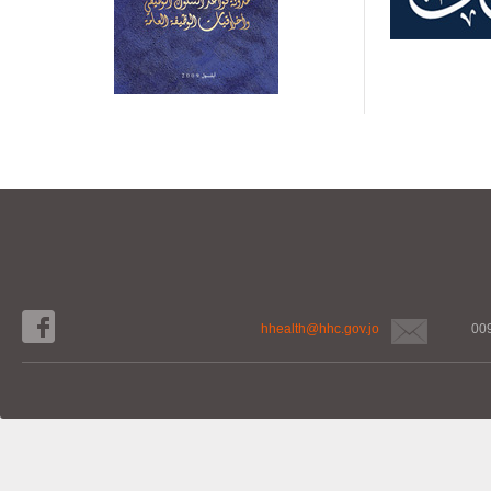
hhealth@hhc.gov.jo
00