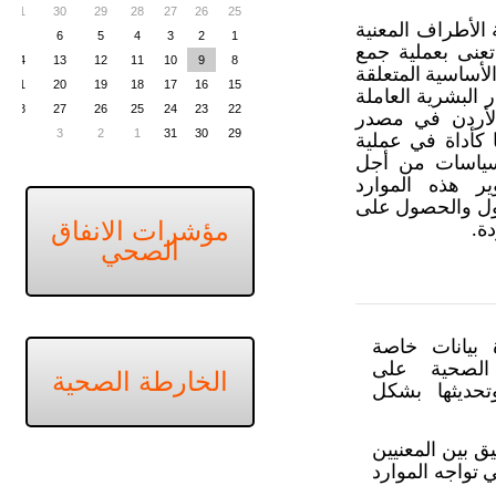
31
30
29
28
27
26
25
 الأطراف المعنية
7
6
5
4
3
2
1
تعنى بعملية جمع
14
13
12
11
10
9
8
أساسية المتعلقة
21
20
19
18
17
16
15
ر البشرية العاملة
28
27
26
25
24
23
22
أردن في مصدر
4
3
2
1
31
30
29
 كأداة في عملية
لسياسات من أجل
ر هذه الموارد
صول والحصول على
مؤشرات الانفاق
ة.
الصحي
 بيانات خاصة
 الصحية على
الخارطة الصحية
تحديثها بشكل
يق بين المعنيين
ي تواجه الموارد